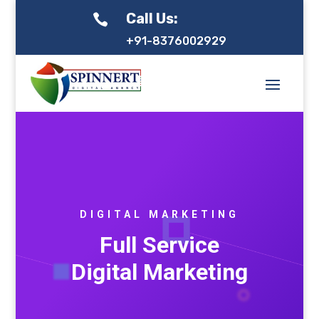
Call Us:

+91-8376002929
DIGITAL MARKETING
Full Service
Digital Marketing